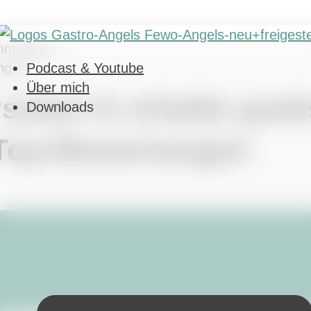
mmobilien:
ngen.
Podcast & Youtube
Über mich
start & erhalte grati
Downloads
 Top-Bewertungen