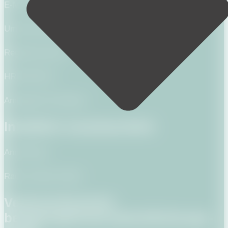
E-Mail:
kontakt@fewo-angels.de
Umsatzsteuer-ID DE292754142
Registernummer:
HRB 26762 P
Amtsgericht Potsdam
Inhaltlich verantwortlich
Annik Rauh
Rauh & Rauh GmbH
Verbraucher­streit­
beilegung/Universal­schlichtungs­