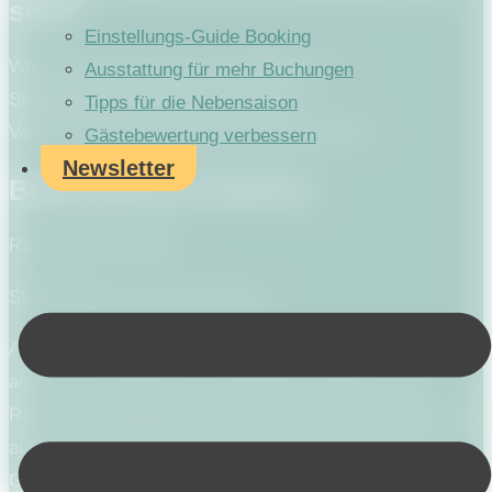
stelle
Einstellungs-Guide Booking
Wir sind nicht bereit oder verpflichtet, an
Ausstattung für mehr Buchungen
Streitbeilegungsverfahren vor einer
Tipps für die Nebensaison
Verbraucherschlichtungsstelle teilzunehmen.
Gästebewertung verbessern
Newsletter
Bildquellenverzeichnis
Rauh & Rauh GmbH
Stockphotos aus Canva Pty Ltd
Alle Bilder auf dieser Präsenz unterliegen, wenn nicht
anders verzeichnet dem Copyright von Annik & Dirk
Rauh. Eine etwaige private oder geschäftliche Nutzung
außerhalb dieser Präsenz bedarf der ausdrücklichen
Genehmigung.