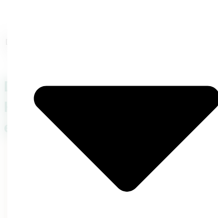
Pensionen & Hotels
Dein Geschäftsmodell basiert rein auf Unterverrmietung?
Dann wende Dich bitte an einen Berater für Arbitrage.
Das kannst Du vom
Kennenlerngespräch
erwarten